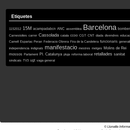
Etiquetes
Barcelona
15M
acampadabcn
ANC
bomber
11S2012
assemblea
Cassolada
ccoo
Carnestoltes
carrer
catala
CGT
CNT
diada
divendres
educac
funcionaris
Camell
Espartac Peran
Federacio Obrera
Fira de la Candelera
generali
manifestacio
Molins de Rei
independencia
indignats
mestres
metges
retallades
mossos
Pl. Catalunya
sanitat
Parlament
pluja
reforma laboral
ugt
sindicats
TV3
vaga general
© Llunalila Informa