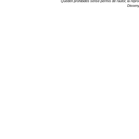
Queden prohibides sense permís de l’autor, la reprodu
Dissen