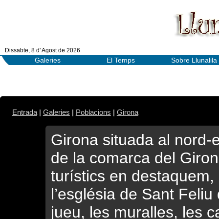
Dissabte, 8 d' Agost de 2026
Galeries
El Temps
Sobre Llunalila
Entrada
|
Galeries
|
Poblacions
|
Girona
Girona situada al nord-e
de la comarca del Gironè
turístics en destaquem, 
l’església de Sant Feliu d
jueu, les muralles, les c