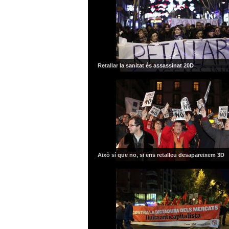
Retallar la sanitat és assassinat 20D
Això sí que no, si ens retalleu desapareixem 3D