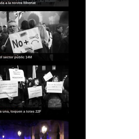
da a la nostra llibertat
l sector públic 14M
a una, toquen a totes 22F