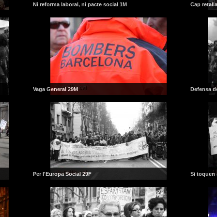
Ni reforma laboral, ni pacte social 1M
Cap retalla
Vaga General 29M
Defensa de
Per l'Europa Social 29F
Si toquen 