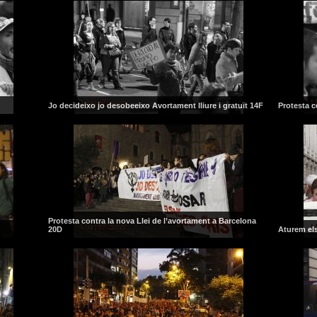
Jo decideixo jo desobeeixo Avortament lliure i gratuït 14F
Protesta c
Protesta contra la nova Llei de l’avortament a Barcelona
20D
Aturem els