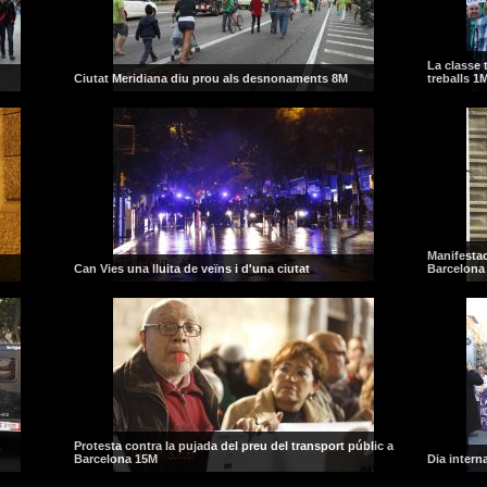
La classe t
Ciutat Meridiana diu prou als desnonaments 8M
treballs 1
Manifestac
Can Vies una lluita de veïns i d'una ciutat
Barcelona
Protesta contra la pujada del preu del transport públic a
Barcelona 15M
Dia intern