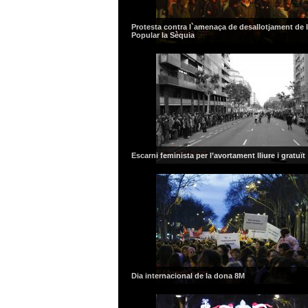
Protesta contra l`amenaça de desallotjament de 
Popular la Sèquia
Escarni feminista per l’avortament lliure i gratuït
Dia internacional de la dona 8M