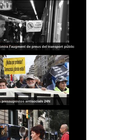
ontra l'augment de preus del transport públic
 pressupostos antisocials 24N