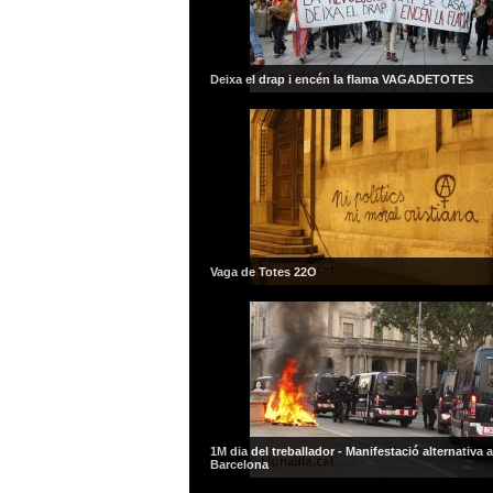
Deixa el drap i encén la flama VAGADETOTES
Vaga de Totes 22O
1M dia del treballador - Manifestació alternativa a
Barcelona