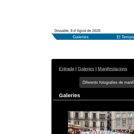
Dissabte, 8 d' Agost de 2026
Galeries
El Temps
Entrada
|
Galeries
|
Manifestacions
Diferents fotografies de mani
Galeries