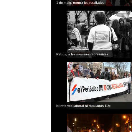
1 de maig, contra les retallades
Rebuig a les mesures repressives
Ni reforma laboral ni retallades 11M