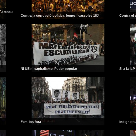
l`Ateneu
Contra la corrupció política, lemes i cassoles 18J
Contra el s
Ni UE ni capitalisme, Poder popular
Si a la I
Fem-los fora
Indignats 