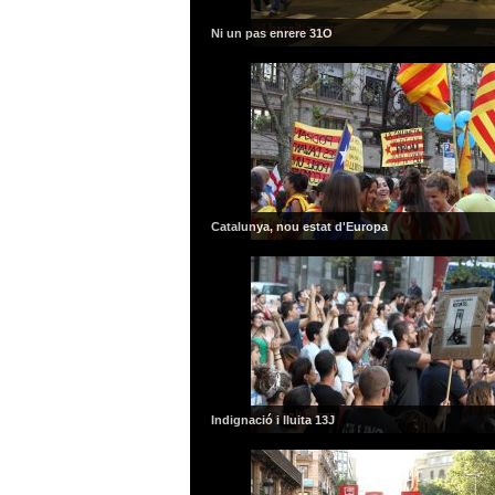
Ni un pas enrere 31O
Catalunya, nou estat d'Europa
Indignació i lluita 13J