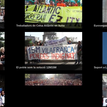
Treballadors de Celsa Atlàntic en lluita
Eurovegas
El poble som la solució 12M15M
Suport a La