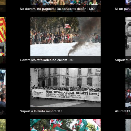
No devem, no paguem! De nosaltres depèn! 13O
Ni un pas e
Contra les retallades no callem 19J
Suport fun
Suport a la lluita minera 11J
Aturem E