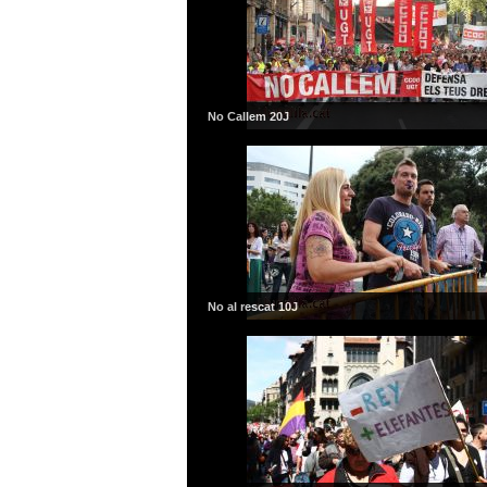
No Callem 20J
No al rescat 10J