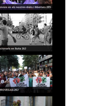
nrere en els nostres drets i llibertats 28S
cionaris en lluita 16J
UROVEGAS 25J