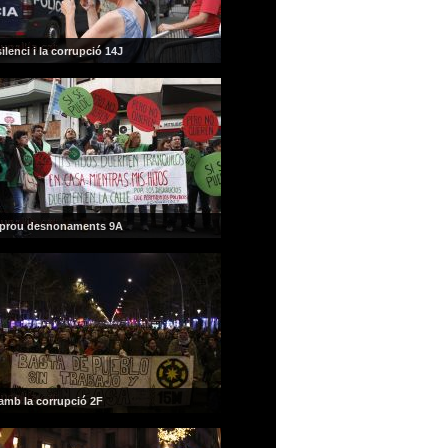
ilenci i la corrupció 14J
LP prou desnonaments 9A
amb la corrupció 2F