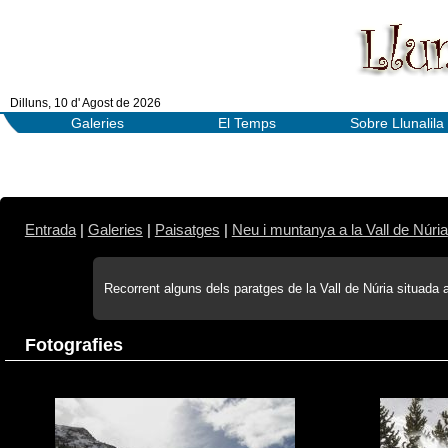
Dilluns, 10 d' Agost de 2026
Galeries
El Temps
Sobre Llunalila
Entrada
|
Galeries
|
Paisatges
|
Neu i muntanya a la Vall de Núria
Recorrent alguns dels paratges de la Vall de Núria situada a
Fotografies