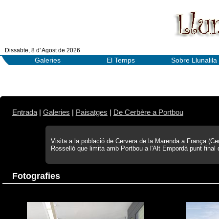
Dissabte, 8 d' Agost de 2026
Galeries
El Temps
Sobre Llunalila
Entrada
|
Galeries
|
Paisatges
|
De Cerbère a Portbou
Visita a la població de Cervera de la Marenda a França (Cer
Rosselló que limita amb Portbou a l'Alt Empordà punt final d
Fotografies