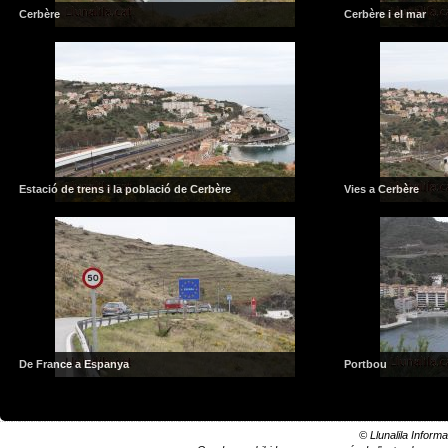
Cerbère
Cerbère i el mar
Estació de trens i la població de Cerbère
Vies a Cerbère
De France a Espanya
Portbou
© Llunalila Informa