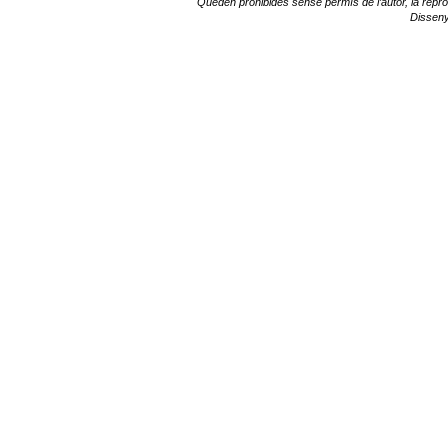
Queden prohibides sense permís de l’autor, la reprodu
Dissen