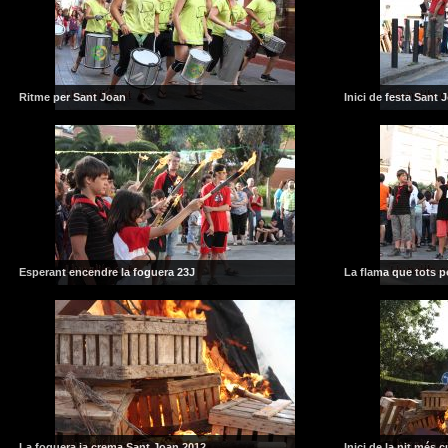
Ritme per Sant Joan
Inici de festa Sant 
Esperant encendre la foguera 23J
La flama que tots p
La foguera ja crema Sant Joan 2012
Inici de la nit més c