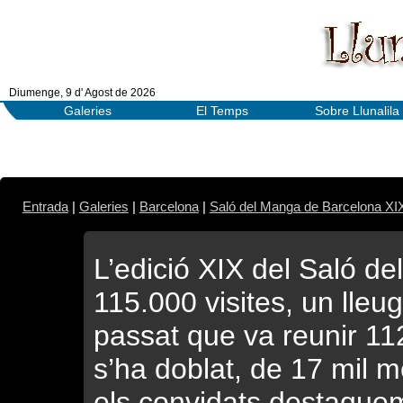
Diumenge, 9 d' Agost de 2026
Galeries
El Temps
Sobre Llunalila
Entrada
|
Galeries
|
Barcelona
|
Saló del Manga de Barcelona XI
L’edició XIX del Saló d
115.000 visites, un lleu
passat que va reunir 11
s’ha doblat, de 17 mil m
els convidats destaquem