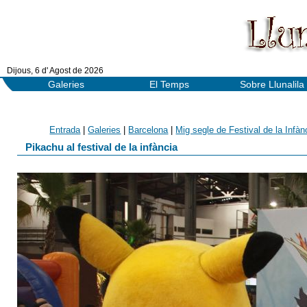
Dijous, 6 d' Agost de 2026
Galeries
El Temps
Sobre Llunalila
Entrada
|
Galeries
|
Barcelona
|
Mig segle de Festival de la Infàn
Pikachu al festival de la infància