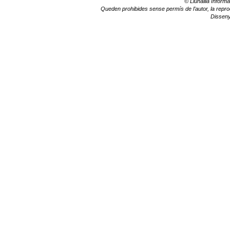
© Llunalila Informa
Queden prohibides sense permís de l’autor, la reprodu
Dissen