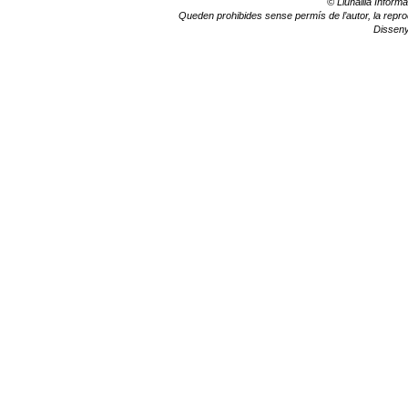
© Llunalila Informa
Queden prohibides sense permís de l’autor, la reprodu
Dissen