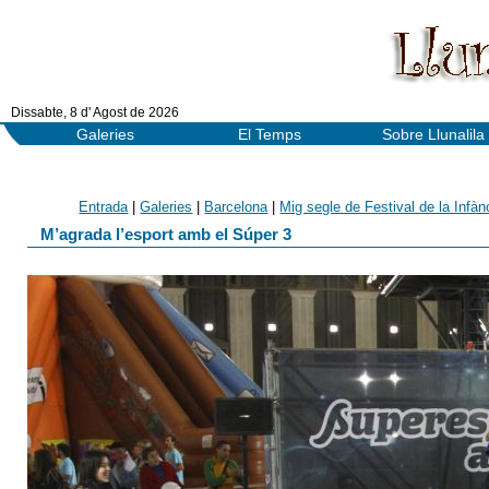
Dissabte, 8 d' Agost de 2026
Galeries
El Temps
Sobre Llunalila
Entrada
|
Galeries
|
Barcelona
|
Mig segle de Festival de la Infàn
M’agrada l’esport amb el Súper 3