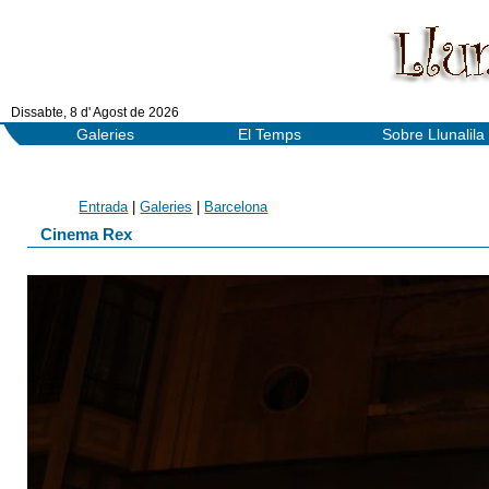
Dissabte, 8 d' Agost de 2026
Galeries
El Temps
Sobre Llunalila
Entrada
|
Galeries
|
Barcelona
Cinema Rex