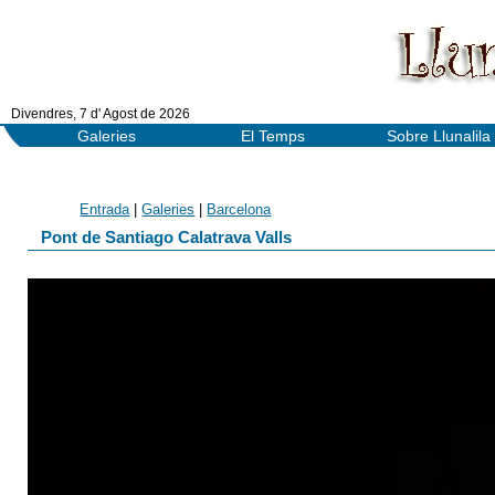
Divendres, 7 d' Agost de 2026
Galeries
El Temps
Sobre Llunalila
Entrada
|
Galeries
|
Barcelona
Pont de Santiago Calatrava Valls